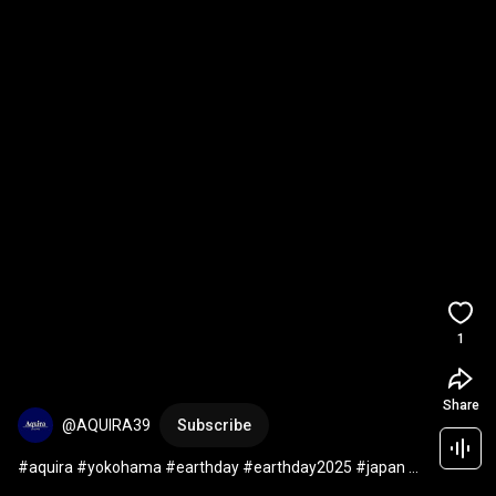
1
Share
@AQUIRA39
Subscribe
#aquira #yokohama #earthday #earthday2025 #japan ＃
横浜市 ＃杉浦組 #アースディー #kickoff  #event  #aquira  