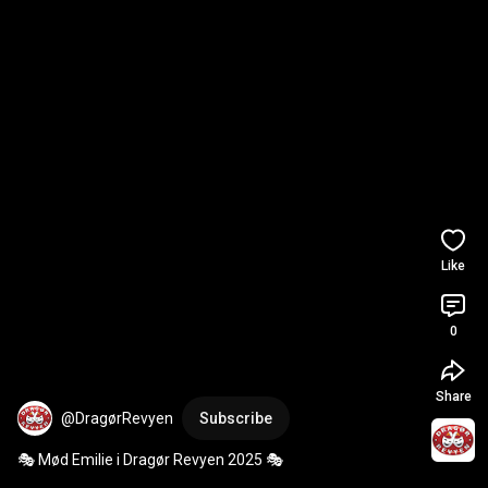
Like
0
Share
@DragørRevyen
Subscribe
🎭 Mød Emilie i Dragør Revyen 2025 🎭