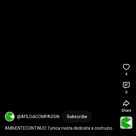
4
0
Share
@AFILOdiCOMPASSiN
Subscribe
AMBiENTECONTiNUO: l’unica rivista dedicata a costruzioni 
a secco e Chiusure A FiLO! Richiedilo ora!