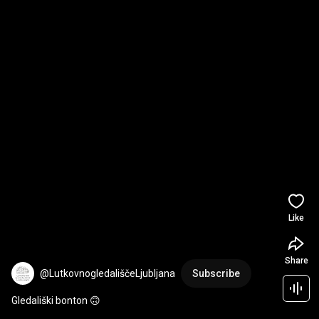
Like
Share
@LutkovnogledališčeLjubljana
Subscribe
Gledališki bonton 🙃