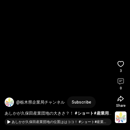
3
0
@栃木県企業局チャンネル
Subscribe
Share
あしかが久保田産業団地の大きさ？！ 
#ショート
#産業用
地
#産業団地
#工場用地
#工業団地
#栃木県の産業用地
#北
あしかが久保田産業団地の位置ははココ！ #ショート#産業用地 #産業団地 #工場用地#工業団地#栃木県の産業用地#北関東の産業用地#空撮動画#EOSR5#事業用地#足利市の工場用地
関東の産業用地
#INSTA360
#タイムラプス動画
#事業用地