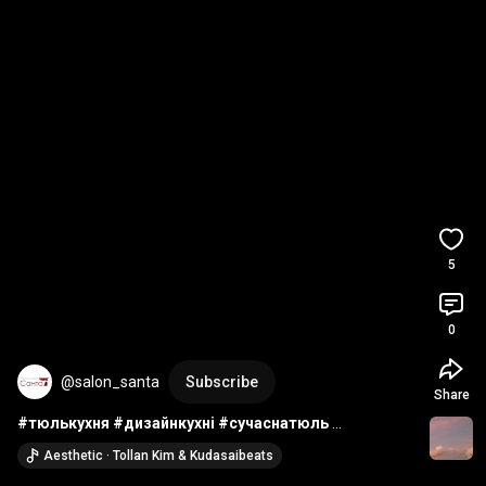
5
0
@salon_santa
Subscribe
Share
#тюлькухня
#дизайнкухні
#сучаснатюль
#тюльвкухню
#тюльдлякухні
Aesthetic · Tollan Kim & Kudasaibeats