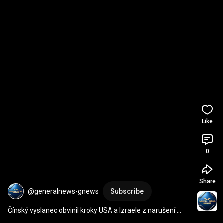
Like
0
Share
@generalnews-gnews
Subscribe
Čínský vyslanec obvinil kroky USA a Izraele z narušení 
Hormuzského průlivu