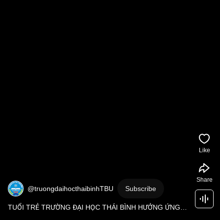
Like
Share
@truongdaihocthaibinhTBU
Subscribe
TUỔI TRẺ TRƯỜNG ĐẠI HỌC THÁI BÌNH HƯỞNG ỨNG 
NGÀY HỘI NON SÔNG