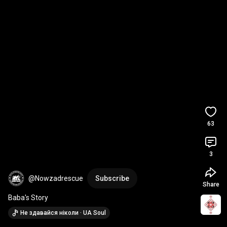
63
3
@Nowzadrescue
Subscribe
Share
Baba's Story
Не здавайся ніколи · UA Soul