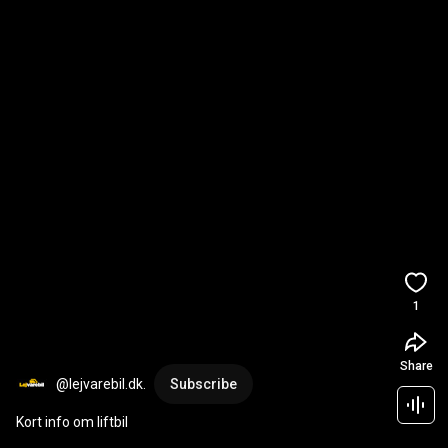
1
Share
@lejvarebil.dk.
Subscribe
Kort info om liftbil