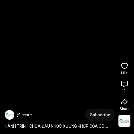
Like
0
Share
@iccare-
Subscribe
phongkhamxuongkhopc5604
HÀNH TRÌNH CHỮA ĐAU NHỨC XƯƠNG KHỚP CỦA CÔ 
THANH NIÊN XUNG PHONG  
#iccare
#chiropractic