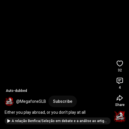
32
4
Auto-dubbed
@MegafoneSLB
Subscribe
Share
Either you play abroad, or you don't play at all
A relação Benfica/Seleção em debate e a análise ao artigo do Record | Voo Picado #032