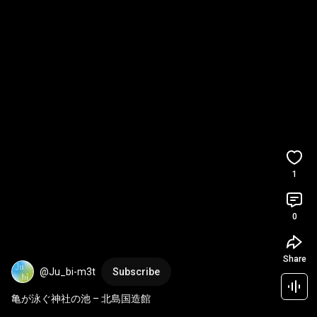
1
0
Share
@Ju_bi-m3t
Subscribe
亀が泳ぐ神社の池 – 北島国造館