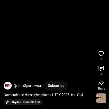
6
0
@LitexSportswear
Subscribe
Share
Nová kolekce dámských plavek LITEX 2026 👙✨ Styl, 
pohodlí a česká kvalita
Babydoll · Dominic Fike