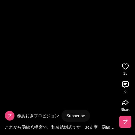
15
0
Share
@あおきプロビジョン
Subscribe
これから函館八幡宮で、和装結婚式です　お支度　函館　
あおきレンタル衣裳