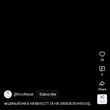
24
0
Share
@KorolNatali
Subscribe
💎ШИНЬЙОНИ В НАЯВНОСТІ ТА НА ЗАМОВЛЕННЯ БУДЬ-
ЯКИЙ ВИРІБ З ВОЛОССЯ !💎💎💎