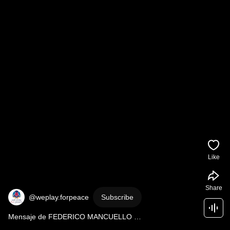
Like
Share
@weplay.forpeace
Subscribe
Mensaje de FEDERICO MANCUELLO 
#federicomancuello #futbol #futebol #soccer #calcio 