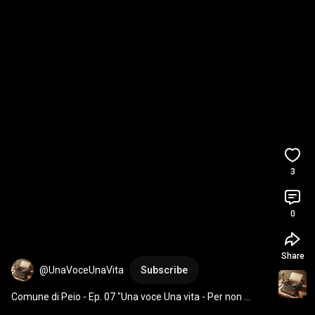
3
0
Share
@UnaVoceUnaVita
Subscribe
Comune di Peio - Ep. 07 "Una voce Una vita - Per non 
dimenticare". Testo e voce di Giorgio La Marca