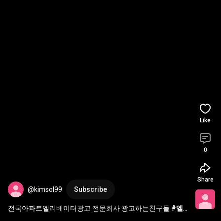
Like
0
Share
@kimsol99
Subscribe
전국아파트엘리베이터광고 전문회사 광고하는친구들 
#엘
리베이터광고
, 
#승강기광고
, 
#포커스미디어
, 
#타운보드
, 
#