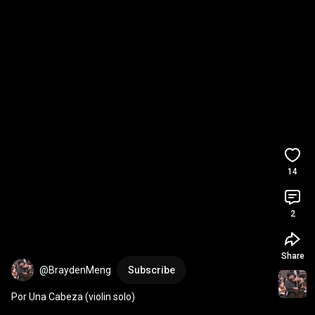
14
2
Share
@BraydenMeng
Subscribe
Por Una Cabeza (violin solo)