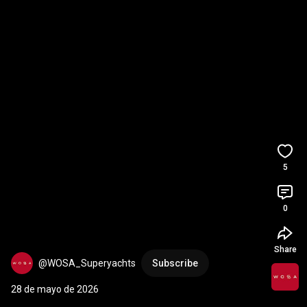
5
0
Share
@WOSA_Superyachts
Subscribe
28 de mayo de 2026