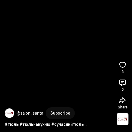
3
0
Share
@salon_santa
Subscribe
#тюль
#тюльнакухню
#сучаснийтюль
#современныйдизайн