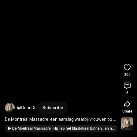
209
6
@OnneDi
Subscribe
Share
De Montréal Massacre: een aanslag waarbij vrouwen op 
een technische universiteit doelwit werden 💔
De Montreal Massacre | Hij liep het klaslokaal binnen…en nam 14 levens | MISDAAD & MYSTERIE