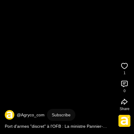
1
0
Share
@Agryco_com
Subscribe
Port d'armes "discret" à l'OFB : La ministre Pannier-
Runacher défend la mesure