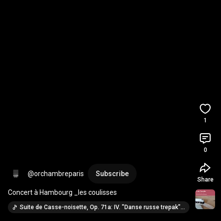
1
0
@orchambreparis
Subscribe
Share
Concert à Hambourg _les coulisses
Suite de Casse-noisette, Op. 71a: IV. "Danse russe trepak", tempo di trepak, molto vivace · Jos van Immerseel & Anima Eterna