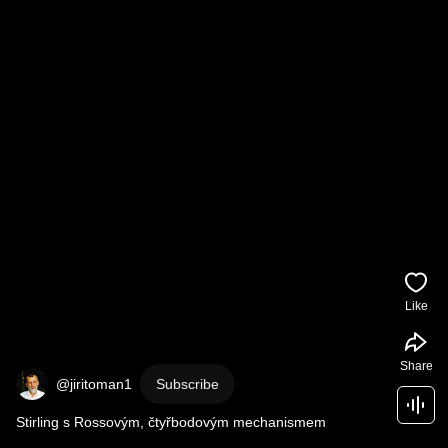
Like
Share
@jiritoman1
Subscribe
Stirling s Rossovým, čtyřbodovým mechanismem