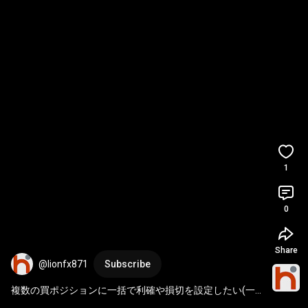
1
0
Share
@lionfx871
Subscribe
複数の買ポジションに一括で利確や損切を設定したい(一
括買決済) 
#fx
#shorts