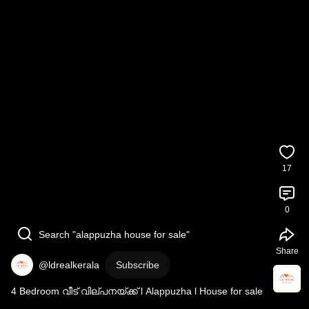
17
0
Search "alappuzha house for sale"
Share
@ldrealkerala
Subscribe
4 Bedroom വീട് വില്പനയ്ക്ക് l Alappuzha l House for sale