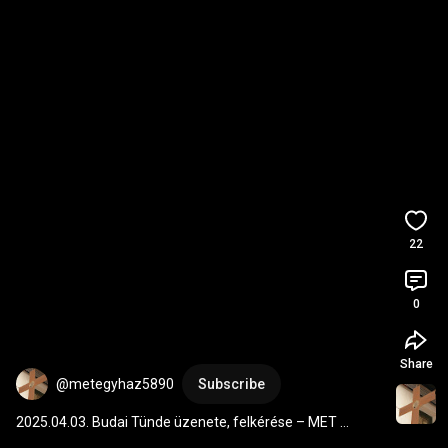
22
0
Share
@metegyhaz5890
Subscribe
2025.04.03. Budai Tünde üzenete, felkérése – MET 
Egyház és az Oltalom támogatására