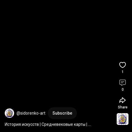
1
0
Share
@sidorenko-art
Subscribe
История искусств | Средневековые карты | 
Художественная школа "Мечта" | Туапсе