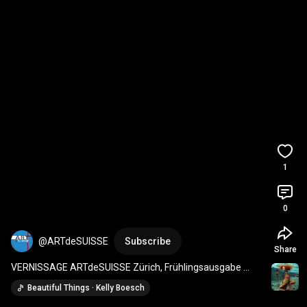
1
0
@ARTdeSUISSE
Subscribe
Share
VERNISSAGE ARTdeSUISSE Zürich, Frühlingsausgabe 
2026 in der Kronen Galerie 
#art
#malerei
#kunst
Beautiful Things · Kelly Boesch