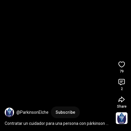
79
2
Share
@ParkinsonElche
Subscribe
Contratar un cuidador para una persona con párkinson 
#Psicología
#consejos