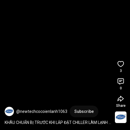
3
0
Share
@newtechcocoienlanh1063
Subscribe
KHÂU CHUẨN BỊ TRƯỚC KHI LẮP ĐẶT CHILLER LÀM LẠNH 
NƯỚC DÂN DỤNG