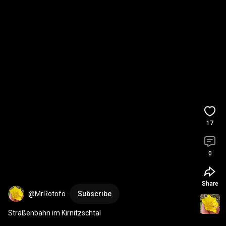
17
0
Share
@MrRotofo
Subscribe
Straßenbahn im Kirnitzschtal