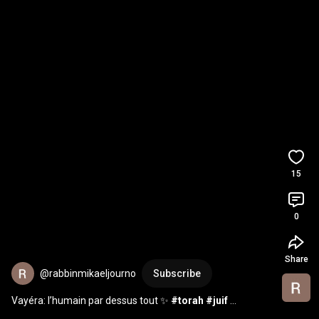
15
0
Share
@rabbinmikaeljourno
Subscribe
Vayéra: l’humain par dessus tout ✨ 
#torah
#juif
#judaisme
#rabbin
#inspiration
#israel
#humanité