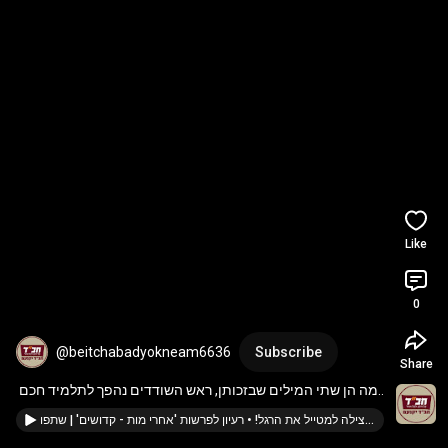
Like
0
@beitchabadyokneam6636
Subscribe
Share
מה הן שתי המילים שבזכותן, ראש השודדים נהפך לתלמיד חכם 
עצום? • רעיון לפרשת 'אמור' | שתפו
ה'אהבת ישראל' של הרב נחמיה מבנקוק, הצילה למטייל את הרגל! • רעיון לפרשות 'אחרי מות - קדושים' | שתפו