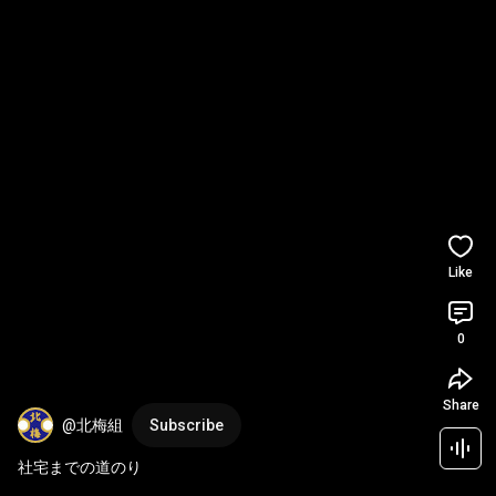
Like
0
Share
@北梅組
Subscribe
社宅までの道のり