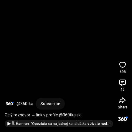
698
45
@360tka
Subscribe
Share
Celý rozhovor → link v profile @360tka.sk
Š. Hamran: “Opozícia sa na jednej kandidátke v živote nedohodne“