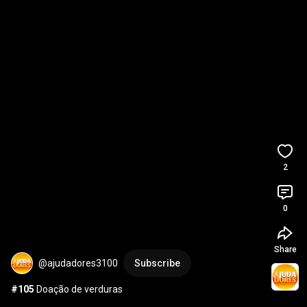
2
0
Share
@ajudadores3100
Subscribe
#105
 Doação de verduras