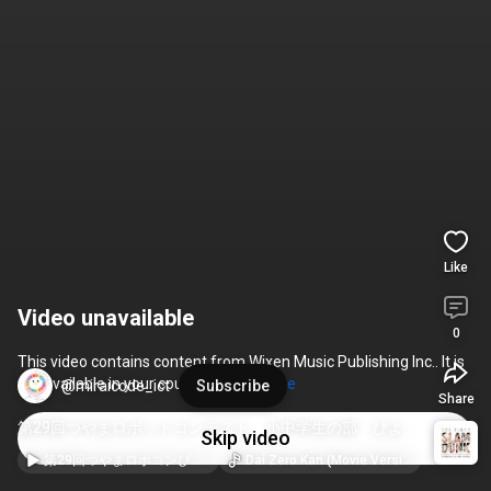
Like
Video unavailable
0
This video contains content from Wixen Music Publishing Inc.. It is 
not available in your country. 
Learn more
@miraicode_ict
Subscribe
Share
第29回つやまロボットコンテスト　小中学生の部　ぴよコ
Skip video
ーン優勝🏆
#ロボコン
#津山ロボコン
第29回つやまロボコンぴよコーン 小中学生の部 #ロボコン #津山 #マイクロビット
Dai Zero Kan (Movie Version) · 10-FEET