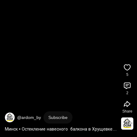
5
2
Share
@ardom_by
Subscribe
Минск • Остекление навесного  балкона в Хрущевке  
(витражное Остекление в пол) 
#остекление