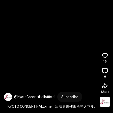
10
0
Share
@KyotoConcertHallofficial
Subscribe
「KYOTO CONCERT HALL×me」出演者編④田所光之マル
セルさん