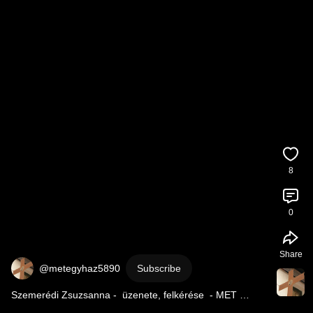
8
0
Share
@metegyhaz5890
Subscribe
Szemerédi Zsuzsanna -  üzenete, felkérése  - MET 
Egyház és az Oltalom támogatására