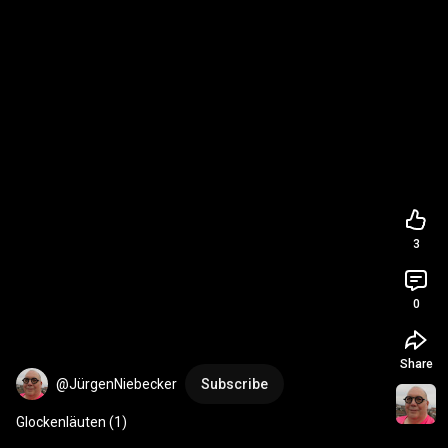
3
0
Share
@JürgenNiebecker
Subscribe
Glockenläuten (1)