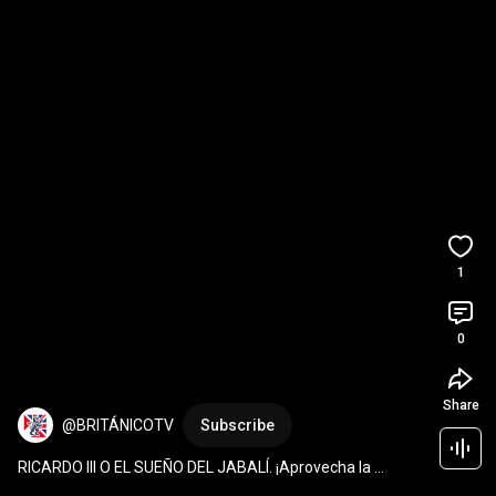
1
0
Share
@BRITÁNICOTV
Subscribe
RICARDO III O EL SUEÑO DEL JABALÍ. ¡Aprovecha la 
preventa! 
#teatro
#shakespeare