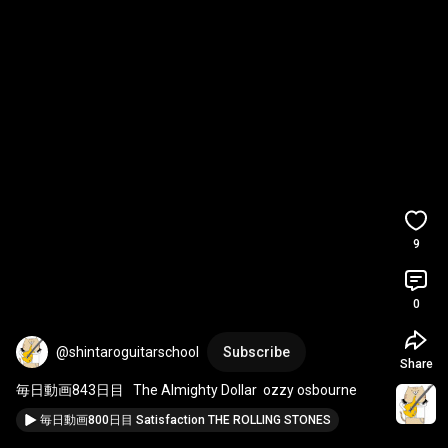
9
0
@shintaroguitarschool
Subscribe
Share
毎日動画843日目   The Almighty Dollar  ozzy osbourne
毎日動画800日目 Satisfaction THE ROLLING STONES