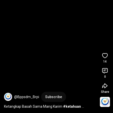
14
0
Share
@Bppsdm_Brpi
Subscribe
Ketangkap Basah Sama Mang Karim 
#ketahuan
#mangkarim
#limbah
#ikan
#brpistudio