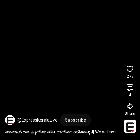
275
4
Share
@ExpressKeralaLive
Subscribe
ഞങ്ങൾ തലകുനിക്കില്ല, ഇനിയൊരിക്കലും!| We will not 
bow down, never again!