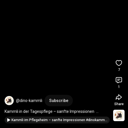
7
1
@dino-kammli
Subscribe
Share
Kammli in der Tagespflege – sanfte Impressionen  
#dinokammli
#bitburg
#drk
Kammli im Pflegeheim – sanfte Impressionen #dinokammli #waxweiler