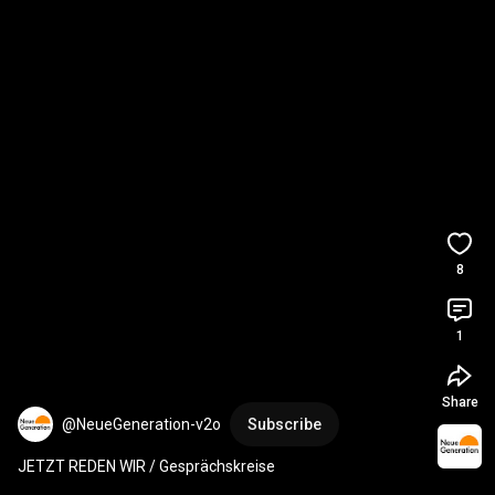
8
1
Share
@NeueGeneration-v2o
Subscribe
JETZT REDEN WIR / Gesprächskreise